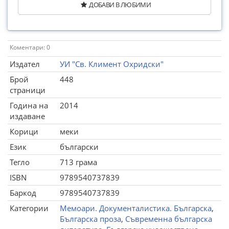
ДОБАВИ В ЛЮБИМИ
Коментари: 0
Издател
УИ "Св. Климент Охридски"
Брой
448
страници
Година на
2014
издаване
Корици
меки
Език
български
Тегло
713 грама
ISBN
9789540737839
Баркод
9789540737839
Категории
Мемоари. Документалистика. Българска
,
Българска проза
,
Съвременна българска