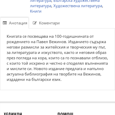
литература
,
Българска художествена
литература
,
Художествена литература
,
Книги
Анотация
Коментари
Книгата се посвещава на 100-годишнината от
рождението на Павел Вежинов. Изданието съдържа
негови размисли за житейския и творческия му път,
за литературата и изкуството, както и неговия образ
през погледа на хора, които са го познавали отблизо,
с които той искрено и честно е споделял вълненията
и мислите си. Новото издание предлага и напълно
актуална библиография на творбите на Вежинов,
издадени на български език.
ХЕЛИКОН
ПОМОЩ