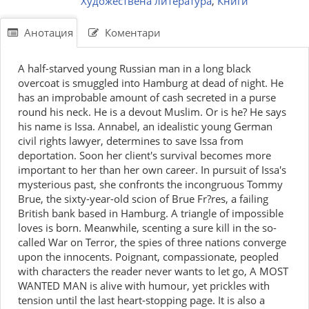
Художествена литература
,
Книги
Анотация
Коментари
A half-starved young Russian man in a long black
overcoat is smuggled into Hamburg at dead of night. He
has an improbable amount of cash secreted in a purse
round his neck. He is a devout Muslim. Or is he? He says
his name is Issa. Annabel, an idealistic young German
civil rights lawyer, determines to save Issa from
deportation. Soon her client's survival becomes more
important to her than her own career. In pursuit of Issa's
mysterious past, she confronts the incongruous Tommy
Brue, the sixty-year-old scion of Brue Fr?res, a failing
British bank based in Hamburg. A triangle of impossible
loves is born. Meanwhile, scenting a sure kill in the so-
called War on Terror, the spies of three nations converge
upon the innocents. Poignant, compassionate, peopled
with characters the reader never wants to let go, A MOST
WANTED MAN is alive with humour, yet prickles with
tension until the last heart-stopping page. It is also a