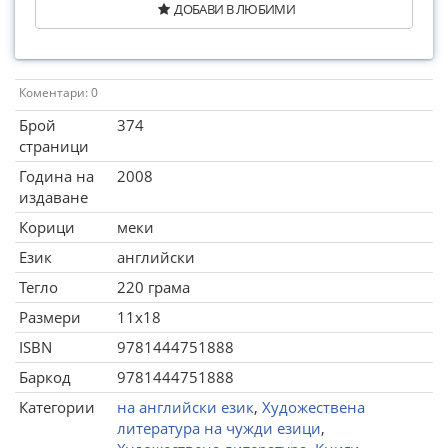
ДОБАВИ В ЛЮБИМИ
Коментари: 0
Брой
374
страници
Година на
2008
издаване
Корици
меки
Език
английски
Тегло
220 грама
Размери
11x18
ISBN
9781444751888
Баркод
9781444751888
Категории
на английски език
,
Художествена
литература на чужди езици
,