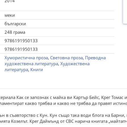
2014
меки
български
248 грама
9786191950133
9786191950133
Хумористична проза
,
Световна проза
,
Преводна
художествена литература
,
Художествена
литература
,
Книги
сериала Как се запознах с майка ви Картър Бейс, Крег Томас
ламентират какво трябва и какво не трябва да правят истин
ън в съавторство с Кун. Кун също така води блога на Барни
ерията Козелът. Крег Даймънд от CBC нарича книгата „майта