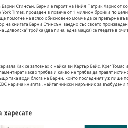
 Барни Стинсън. Барни е героят на Нийл Патрик Харис от ко
w York Times, продаден в повече от 1 милион бройки по цели
 ще помогне на всяко обикновено момче да се превърне въ
р на книгата Барни Стинсън, заедно със своето произведени
на „дяволска” тройка (два пича, една мацка) се гледате в очи
сериала Как се запознах с майка ви Картър Бейс, Крег Томас
ламентират какво трябва и какво не трябва да правят истин
също така води блога на Барни, който последният уж пише по
 CBC нарича книгата „майтапчийски наръчник за възбудени 
а харесате