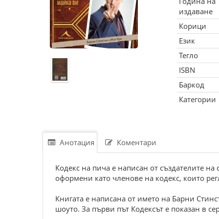
Година на
издаване
Корици
Език
Тегло
ISBN
Баркод
Категории
Анотация
Коментари
Кодекс на пича е написан от създателите на 
оформени като членове на кодекс, които рег
Книгата е написана от името на Барни Стинс
шоуто. За първи път Кодексът е показан в с