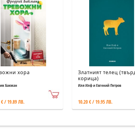
вожни хора
Златният телец (твър
корица)
ик Бакман
Иля Илф и Евгений Петров
 € / 19.89 ЛВ.
10.20 € / 19.95 ЛВ.