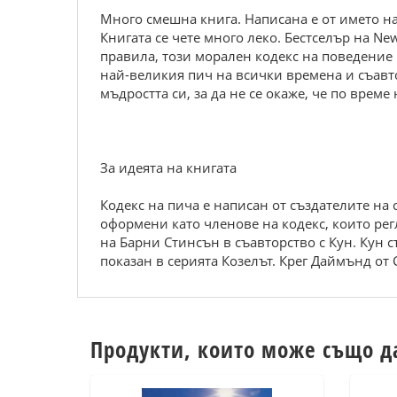
Много смешна книга. Написана е от името на
Книгата се чете много леко. Бестселър на Ne
правила, този морален кодекс на поведение
най-великия пич на всички времена и съавто
мъдростта си, за да не се окаже, че по време 
За идеята на книгата
Кодекс на пича е написан от създателите на 
оформени като членове на кодекс, които рег
на Барни Стинсън в съавторство с Кун. Кун 
показан в серията Козелът. Крег Даймънд от
Продукти, които може също д