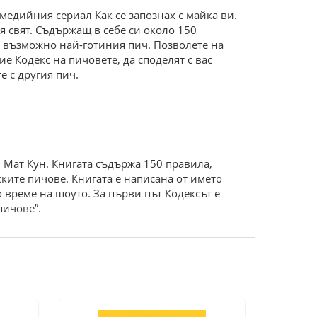
медийния сериал Как се запознах с майка ви.
я свят. Съдържащ в себе си около 150
в възможно най-готиния пич. Позволете на
е Кодекс на пичовете, да споделят с вас
те с другия пич.
 и Мат Кун. Книгата съдържа 150 правила,
ските пичове. Книгата е написана от името
 време на шоуто. За първи път Кодексът е
пичове”.