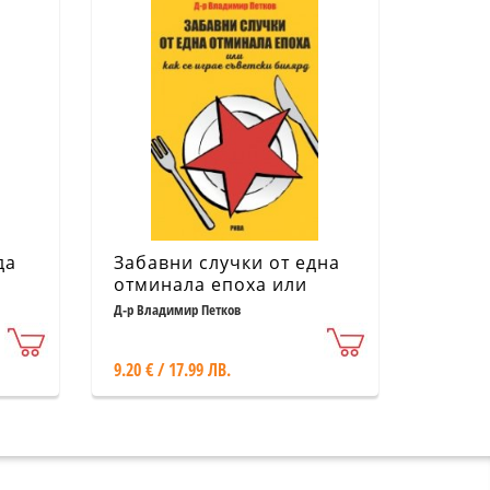
да
Забавни случки от една
отминала епоха или
как... се играе съветски
Д-р Владимир Петков
билярд
9.20 € / 17.99 ЛВ.