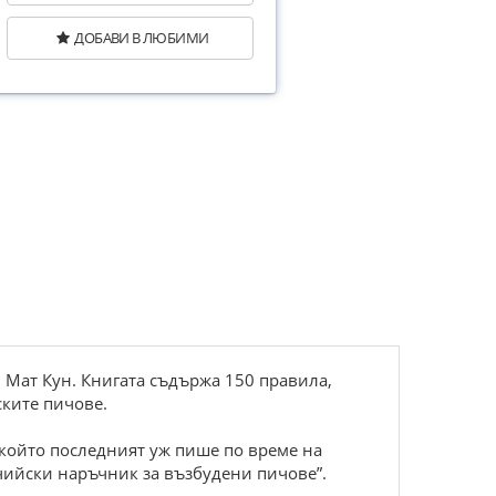
ДОБАВИ В ЛЮБИМИ
 и Мат Кун. Книгата съдържа 150 правила,
ските пичове.
, който последният уж пише по време на
пчийски наръчник за възбудени пичове”.