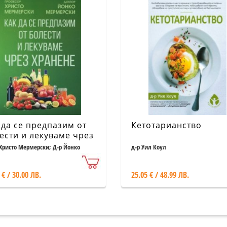
 да се предпазим от
Кетотарианство
ести и лекуваме чрез
нене
Христо Мермерски; Д-р Йонко
д-р Уил Коул
ерски
 € / 30.00 ЛВ.
25.05 € / 48.99 ЛВ.