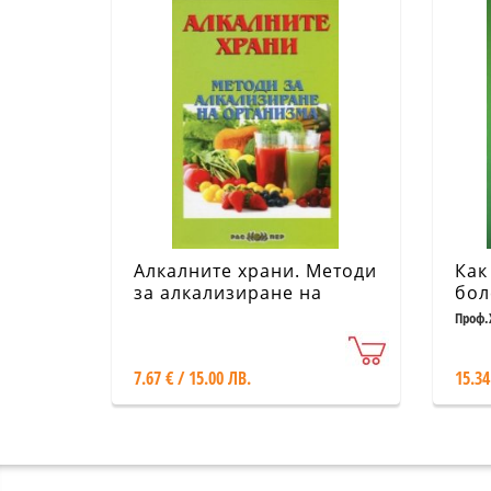
Алкалните храни. Методи
Как
за алкализиране на
бол
организма
хра
Проф.
Мерм
7.67 € / 15.00 ЛВ.
15.34