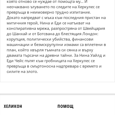
която отново се нуждае от помощта му... И
неочаквано ътуването по следите на Херкулес се
превръща в неимоверно трудно изпитание.
Докато напредват с мъка към последния пристан на
митичния герой, Нина и Еди се натъкват на
конспиративна мрежа, разпростряна от Швейцария
до Шанхай и от Ботсвана до блестящия Лондон:
корупция, политически убийства, финансови
машинации и безмскрупулни измами са вплетени в
план, който хвърля тъмната си сянка и върху
двамата търсачи на древни тайни. За Нина Уайлд и
Еди Чейс пътят към гробницата на Херкулес се
превръща в смъртоносна надпревара с времето и
силите на злото.
ХЕЛИКОН
ПОМОЩ