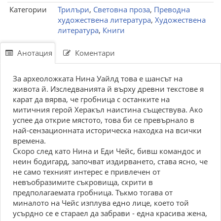
Категории
Трилъри
,
Световна проза
,
Преводна
художествена литература
,
Художествена
литература
,
Книги
Анотация
Коментари
За археоложката Нина Уайлд това е шансът на
живота й. Изследванията й върху древни текстове я
карат да вярва, че гробница с останките на
митичния герой Херакъл наистина съществува. Ако
успее да открие мястото, това би се превърнало в
най-сензационната историческа находка на всички
времена.
Скоро след като Нина и Еди Чейс, бивш командос и
неин бодигард, започват издирването, става ясно, че
не само техният интерес е привлечен от
невъобразимите съкровища, скрити в
предполагаемата гробница. Тъкмо тогава от
миналото на Чейс изплува едно лице, което той
усърдно се е стараел да забрави - една красива жена,