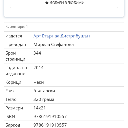
ДОБАВИ В ЛЮБИМИ
Коментари: 1
Издател
Арт Етърнал Дистрибушън
Преводач
Мирела Стефанова
Брой
344
страници
Година на
2014
издаване
Корици
меки
Език
български
Тегло
320 грама
Размери
14x21
ISBN
9786191910557
Баркод
9786191910557