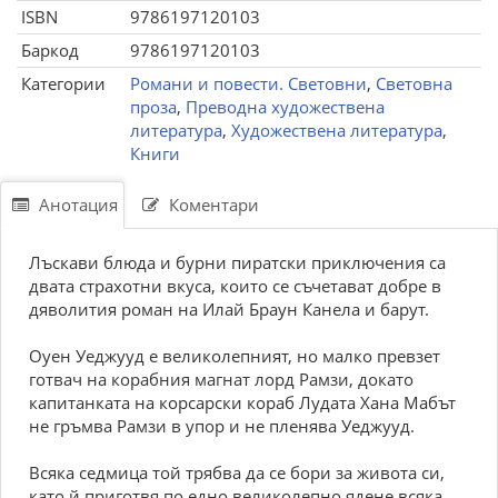
ISBN
9786197120103
Баркод
9786197120103
Категории
Романи и повести. Световни
,
Световна
проза
,
Преводна художествена
литература
,
Художествена литература
,
Книги
Анотация
Коментари
Лъскави блюда и бурни пиратски приключения са
двата страхотни вкуса, които се съчетават добре в
дяволития роман на Илай Браун Канела и барут.
Оуен Уеджууд е великолепният, но малко превзет
готвач на корабния магнат лорд Рамзи, докато
капитанката на корсарски кораб Лудата Хана Мабът
не гръмва Рамзи в упор и не пленява Уеджууд.
Всяка седмица той трябва да се бори за живота си,
като й приготвя по едно великолепно ядене всяка