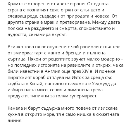
Храмът е отворен и от двете страни. От едната
страна е познатият свят, огрян от слънцето и
следващ реда, създаден от природата и човека. От
другата страна е мрак и претворяване. Между двата
полюса на раждането и смъртта, спокойствието и
лудостта, се намира вкусът.
Всичко това плюс опушени с чай равиоли с пълнеж
от змиорка; тарт с манго и бренди и пълнена
къртица! Някои от рецептите звучат малко модерно –
но погледнах историята на равиолите и открих, че са
били известни в Англия още през ХІV в. И понеже
пиратският кораб отплува на Изток за среща със
съдбата в Китай, напълно възможно е Уеджууд да
избира паста мисо, сепия и лимонена трева -
продукти, типични за голям супермаркет.
Канела и барут съдържа много повече от изискана
кухня в открито море, тя е само нишка в сюжетната
линия.