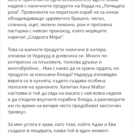
неделя с наличните продукти на борда на „Летящата
роза”. Провизиите на пиратския кораб не са никак
обнадеждаващи: царевично брашно, чесън,
сланина, оцет, зелени лимони, ром и противна
пастърма с неясен произход, която моряците
наричат „Сладката Мери”.
Това са жалките продукти налични в килера,
оплаква се Уеджууд в дневника си. Много по-
интересни са плъховете, толкова дръзки и
многобройни… Има с какво да се храни ордата, но
продукти за изискани блюда? Уеджууд изповядва
вярата си в кухнята, където създава особена
теология на храненето. Капитан Хана Мабът
настоява и той да сяда на масата с нея всяка неделя
и да споделя вкусните корабни блюда, а разговорите
им по време на вечеря често придобиват мистичен
привкус.
За мен устата е храм, като този, който Адам и Ева
създали в пещерата, казва той в един момент.