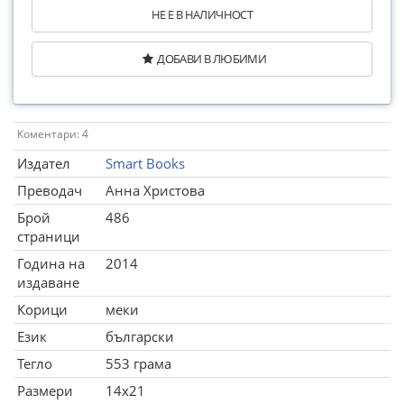
НЕ Е В НАЛИЧНОСТ
ДОБАВИ В ЛЮБИМИ
Коментари: 4
Издател
Smart Books
Преводач
Анна Христова
Брой
486
страници
Година на
2014
издаване
Корици
меки
Език
български
Тегло
553 грама
Размери
14x21