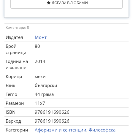
ДОБАВИ В ЛЮБИМИ
Коментари: 0
Издател
Монт
Брой
80
страници
Година на
2014
издаване
Корици
меки
Език
български
Тегло
44 грама
Размери
11x7
ISBN
9786191690626
Баркод
9786191690626
Категории
Афоризми и сентенции
,
Философска