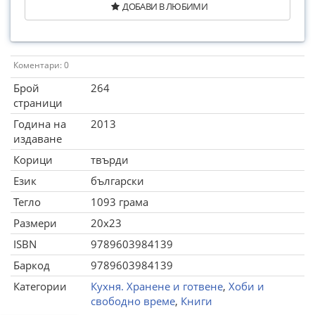
ДОБАВИ В ЛЮБИМИ
Коментари: 0
Брой
264
страници
Година на
2013
издаване
Корици
твърди
Език
български
Тегло
1093 грама
Размери
20x23
ISBN
9789603984139
Баркод
9789603984139
Категории
Кухня. Хранене и готвене
,
Хоби и
свободно време
,
Книги