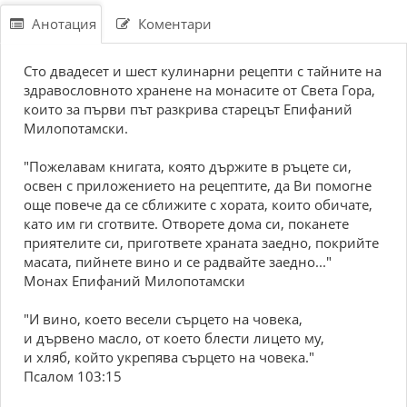
Анотация
Коментари
Сто двадесет и шест кулинарни рецепти с тайните на
здравословното хранене на монасите от Света Гора,
които за първи път разкрива старецът Епифаний
Милопотамски.
"Пожелавам книгата, която държите в ръцете си,
освен с приложението на рецептите, да Ви помогне
още повече да се сближите с хората, които обичате,
като им ги сготвите. Отворете дома си, поканете
приятелите си, пригответе храната заедно, покрийте
масата, пийнете вино и се радвайте заедно..."
Монах Епифаний Милопотамски
"И вино, което весели сърцето на човека,
и дървено масло, от което блести лицето му,
и хляб, който укрепява сърцето на човека."
Псалом 103:15