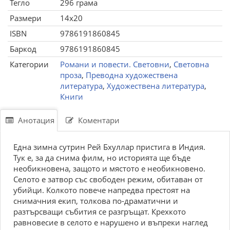
Тегло
296 грама
Размери
14x20
ISBN
9786191860845
Баркод
9786191860845
Категории
Романи и повести. Световни
,
Световна
проза
,
Преводна художествена
литература
,
Художествена литература
,
Книги
Анотация
Коментари
Една зимна сутрин Рей Бхуллар пристига в Индия.
Тук е, за да снима филм, но историята ще бъде
необикновена, защото и мястото е необикновено.
Селото е затвор със свободен режим, обитаван от
убийци. Колкото повече напредва престоят на
снимачния екип, толкова по-драматични и
разтърсващи събития се разгръщат. Крехкото
равновесие в селото е нарушено и въпреки наглед