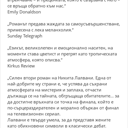
се връща обратно към нас.“
Emily Donaldson
„Романът предава жаждата за самоусъвършенстване,
примесена с лека меланхолия.“
Sunday Telegraph
„Езикът, великолепен и емоционално наситен, на
моменти става цветист и прегрят като тропическата
атмосфера, която описва.“
Kirkus Review
„Силен втори роман на Никита Лалвани. Една от
най-добрите му страни е, че успява да съхрани
атмосферата на мистерия и заплаха, отчасти
дължаща се на тайната, обгръщаща обитателите... за
да достигне връхната си точка на финала, който е
по-сърцераздирателен и морално объркан от финал
на телевизионен сериал.
Лалвани е твърде умела, за да представя жените
като обикновени символи в класически дебат.