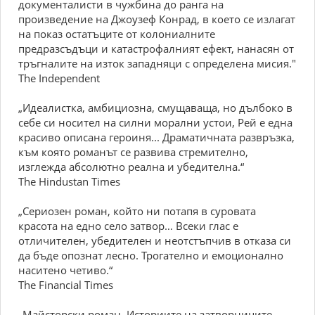
документалисти в чужбина до ранга на
произведение на Джоузеф Конрад, в което се излагат
на показ остатъците от колониалните
предразсъдъци и катастрофалният ефект, нанасян от
тръгналите на изток западняци с определена мисия."
The Independent
„Идеалистка, амбициозна, смущаваща, но дълбоко в
себе си носител на силни морални устои, Рей е една
красиво описанa героиня... Драматичната развръзка,
към която романът се развива стремително,
изглежда абсолютно реална и убедителна.“
The Hindustan Times
„Сериозен роман, който ни потапя в суровата
красота на едно село затвор… Всеки глас е
отличителен, убедителен и неотстъпчив в отказа си
да бъде опознат лесно. Трогателно и емоционално
наситено четиво.“
The Financial Times
„Майсторски роман. Историите на затворниците