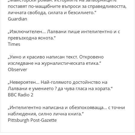
поставят по-мащабните въпроси за справедливостта,
личната свобода, силата и безсилието.“
Guardian
„Изключителен… Лалвани пише интелигентно и с
превъзходна яснота.“
Times
„Умно и красиво написан текст. Откровено
изследване на журналистическата етика.“
Observer
„Невероятен… Най-голямото достойнство на
Лалвани е умението ? да чува гласа на хората.“
BBC Radio 2
„Интелигентно написана и обезпокояваща... с точни
наблюдения, силно лична книга.“
Pittsburgh Post-Gazette