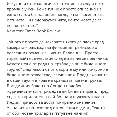
Изкусно и с психологическа точност тя следи всяка
промяна у Рей. Романът не е просто описание на
едно село, а безжалостен поглед към търсенето на
истината... и недоразуменията, които могат да се
появят по пътя.“
New York Times Book Review
„Много е просто да накарате някого да плаче пред
камерата – разсъждава филмовият режисьор от
последния роман на Никита Лалвани. – Просто
изразявайте съчувствие след всяка негова реп-лика.
Кажете нещо от рода на „трябва да ви е било много
трудно“ след някой от отговорите му или „сигурно е
било много тежко“ след следващия. Продължавайте
в същия дух и в края на краищата човекът рухва.“
В медийния балон на Лондон подобен
журналистически трик едва ли би ви изправил пред
съда, но приложен в най-болната и уязвима част на
Индия, придобива доста по-мрачно значение.
А анализът на този вид отношения издига „Селото“
от обикновен трилър за пътуване на екип