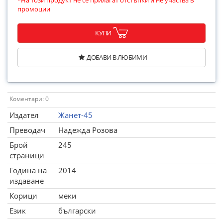
*На този продукт не се прилагат отстъпки и не участва в
промоции
КУПИ
ДОБАВИ В ЛЮБИМИ
Коментари: 0
Издател
Жанет-45
Преводач
Надежда Розова
Брой
245
страници
Година на
2014
издаване
Корици
меки
Език
български