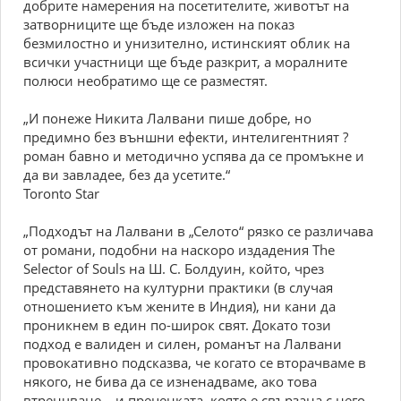
добрите намерения на посетителите, животът на
затворниците ще бъде изложен на показ
безмилостно и унизително, истинският облик на
всички участници ще бъде разкрит, а моралните
полюси необратимо ще се разместят.
„И понеже Никита Лалвани пише добре, но
предимно без външни ефекти, интелигентният ?
роман бавно и методично успява да се промъкне и
да ви завладее, без да усетите.“
Toronto Star
„Подходът на Лалвани в „Селото“ рязко се различава
от романи, подобни на наскоро издадения The
Selector of Souls на Ш. С. Болдуин, който, чрез
представянето на културни практики (в случая
отношението към жените в Индия), ни кани да
проникнем в един по-широк свят. Докато този
подход е валиден и силен, романът на Лалвани
провокативно подсказва, че когато се вторачваме в
някого, не бива да се изненадваме, ако това
втренчване – и преценката, която е свързана с него –