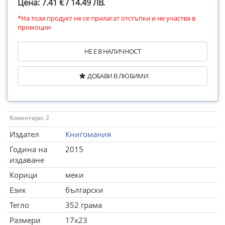
Цена: 7.41 € / 14.49 ЛВ.
*На този продукт не се прилагат отстъпки и не участва в
промоции
НЕ Е В НАЛИЧНОСТ
ДОБАВИ В ЛЮБИМИ
Коментари: 2
Издател
Книгомания
Година на
2015
издаване
Корици
меки
Език
български
Тегло
352 грама
Размери
17x23