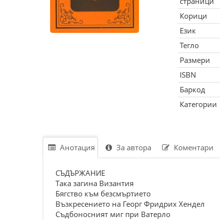
страници
Корици
Език
Тегло
Размери
ISBN
Баркод
Категории
Анотация
За автора
Коментари
СЪДЪРЖАНИЕ
Така загина Византия
Бягство към безсмъртието
Възкресението на Георг Фридрих Хендел
Съдбоносният миг при Ватерло