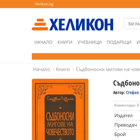
Helikon.bg
НАЧАЛО
КНИГИ
УЧЕБНИЦИ
ПОДАРЪЦИ
И
Начало
Книги
Съдбоносни мигове на чов
Съдбоно
Автор:
Стефан
Коментари: 0
Издател
Преводач
Брой