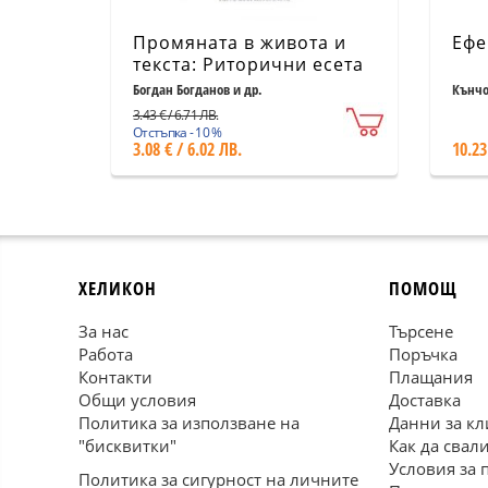
Промяната в живота и
Ефе
текста: Риторични есета
Богдан Богданов и др.
Кънчо
3.43 € / 6.71 ЛВ.
Отстъпка - 10 %
3.08 € / 6.02 ЛВ.
10.23
ХЕЛИКОН
ПОМОЩ
За нас
Търсене
Работа
Поръчка
Контакти
Плащания
Общи условия
Доставка
Политика за използване на
Данни за кл
"бисквитки"
Как да свал
Условия за 
Политика за сигурност на личните