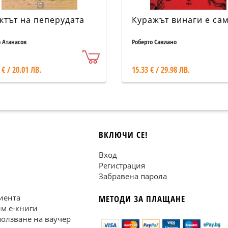
ктът на пеперудата
Куражът винаги е са
 Атанасов
Роберто Савиано
 € / 20.01 ЛВ.
15.33 € / 29.98 ЛВ.
ВКЛЮЧИ СЕ!
Вход
Регистрация
Забравена парола
иента
МЕТОДИ ЗА ПЛАЩАНЕ
им е-книги
ползване на ваучер