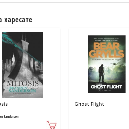
а харесате
osis
Ghost Flight
on Sanderson