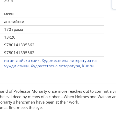
2014
меки
английски
170 грама
13x20
9780141395562
9780141395562
на английски език
,
Художествена литература на
чужди езици
,
Художествена литература
,
Книги
 hand of Professor Moriarty once more reaches out to commit a vi
 the evil deed by means of a cipher ...When Holmes and Watson a
Moriarty's henchmen have been at their work.
n at first meets the eye.