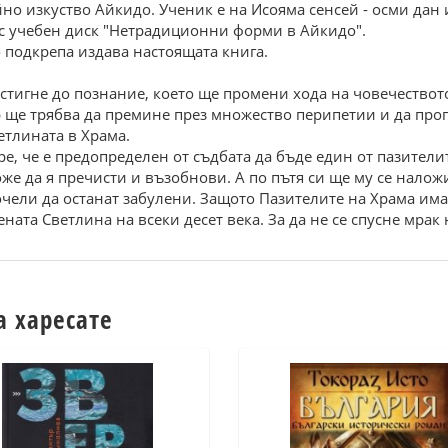
но изкуство Айкидо. Ученик е на Исояма сенсей - осми дан 
 с учебен диск "Нетрадиционни форми в Айкидо".
 подкрепа издава настоящата книга.
тигне до познание, което ще промени хода на човечествот
ще трябва да премине през множество перипетии и да пропъ
тлината в Храма.
, че е предопределен от съдбата да бъде един от пазителит
оже да я пречисти и възобнови. А по пътя си ще му се налож
чели да останат забулени. Защото Пазителите на Храма имат
ната Светлина на всеки десет века. За да не се спусне мрак 
а харесате