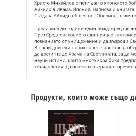
Христо Михайлов е пети дан в японското бой
Айкидо в Ивама, Япония. Написва и книгата
Създава Айкидо общество "Обелиск", с чиято
Преди хиляди години един вожд-жрец ще дос
През Средновековието един рицар-тамплиер 
познанието от унищожение и да възроди Све
В наши дни един обикновен човек ще разбере
да достигне до Храма на Светлината, за да м
научи истини, които много хора биха предпо
хилядолетия. Да опазят и възраждат пречисте
Продукти, които може също д