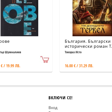
рове
България. Български
исторически роман Т.
Тервел
тър Шумналиев
Токораз Исто
 € / 19.99 ЛВ.
16.00 € / 31.29 ЛВ.
ВКЛЮЧИ СЕ!
Вход