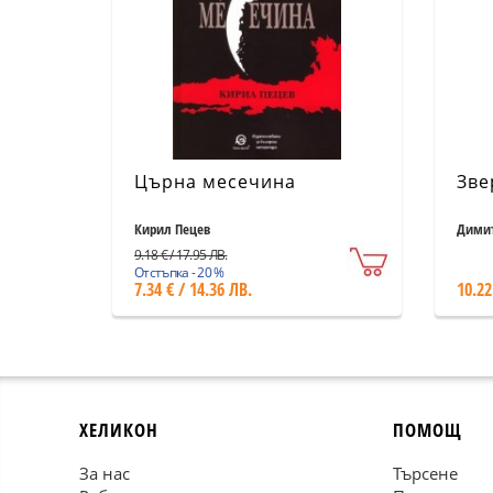
Църна месечина
Зве
Кирил Пецев
Дими
9.18 € / 17.95 ЛВ.
Отстъпка - 20 %
7.34 € / 14.36 ЛВ.
10.22
ХЕЛИКОН
ПОМОЩ
За нас
Търсене