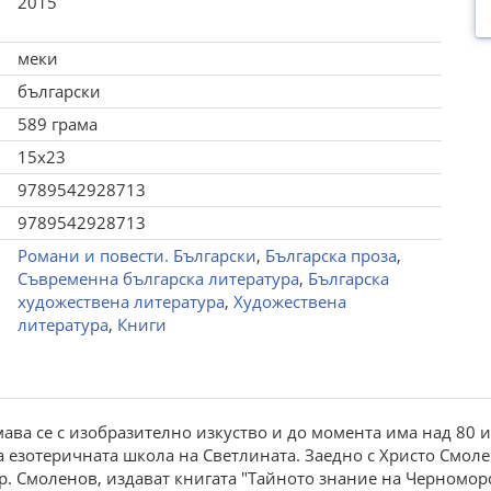
2015
меки
български
589 грама
15x23
9789542928713
9789542928713
Романи и повести. Български
,
Българска проза
,
Съвременна българска литература
,
Българска
художествена литература
,
Художествена
литература
,
Книги
мава се с изобразително изкуство и до момента има над 80
а езотеричната школа на Светлината. Заедно с Христо Смол
Хр. Смоленов, издават книгата "Тайното знание на Черномор