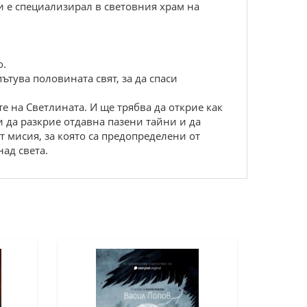
и е специализирал в световния храм на
о.
тува половината свят, за да спаси
е на Светлината. И ще трябва да открие как
и да разкрие отдавна пазени тайни и да
 мисия, за която са предопределени от
над света.