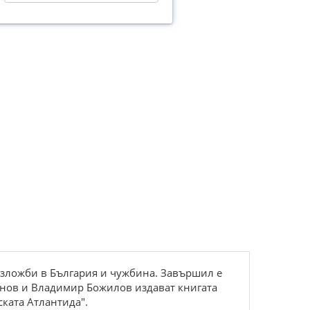
 изложби в България и чужбина. Завършил е
енов и Владимир Божилов издават книгата
ската Атлантида".