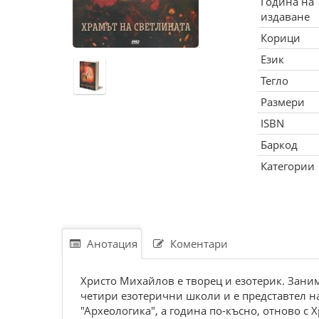
Година на
издаване
Корици
Език
Тегло
Размери
ISBN
Баркод
Категории
Анотация
Коментари
Христо Михайлов е творец и езотерик. Зани
четири езотерични школи и е представтел н
"Археологика", а година по-късно, отново с 