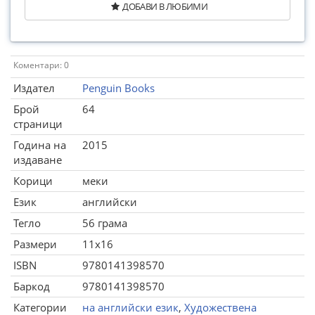
ДОБАВИ В ЛЮБИМИ
Коментари: 0
Издател
Penguin Books
Брой
64
страници
Година на
2015
издаване
Корици
меки
Език
английски
Тегло
56 грама
Размери
11x16
ISBN
9780141398570
Баркод
9780141398570
Категории
на английски език
,
Художествена