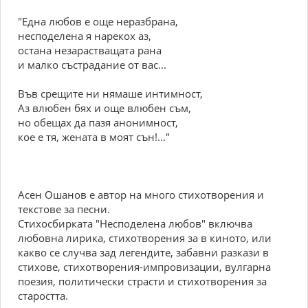
"Една любов е още неразбрана,
несподелена я нарекох аз,
остана незарастващата рана
и малко състрадание от вас...
Във срещите ни нямаше интимност,
Аз влюбен бях и още влюбен съм,
но обещах да пазя анонимност,
кое е тя, жената в моят сън!..."
Асен Ошанов е автор на много стихотворения и
текстове за песни.
Стихосбирката "Несподелена любов" включва
любовна лирика, стихотворения за в киното, или
какво се случва зад легендите, забавни разкази в
стихове, стихотворения-импровизации, вулгарна
поезия, политически страсти и стихотворения за
старостта.