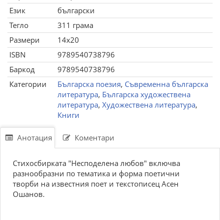
Език
български
Тегло
311 грама
Размери
14x20
ISBN
9789540738796
Баркод
9789540738796
Категории
Българска поезия
,
Съвременна българска
литература
,
Българска художествена
литература
,
Художествена литература
,
Книги
Анотация
Коментари
Стихосбирката "Несподелена любов" включва
разнообразни по тематика и форма поетични
творби на известния поет и текстописец Асен
Ошанов.