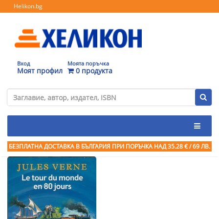
Helikon.bg
Вход
Моята поръчка
Моят профил
0 продукта
БЕЗПЛАТНА ДОСТАВКА В БЪЛГАРИЯ ПРИ ПОРЪЧКА
НАД 35.28 € / 69 ЛВ.