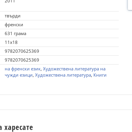
2011
твърди
френски
631 грама
11x18
9782070625369
9782070625369
на френски език
,
Художествена литература на
чужди езици
,
Художествена литература
,
Книги
а харесате