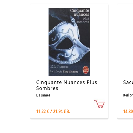
Cinquante Nuances Plus
Sac
Sombres
E L James
Keri S
11.22 € / 21.94 ЛВ.
14.80