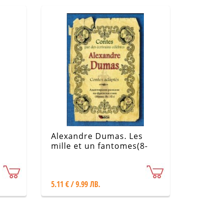
Alexandre Dumas. Les
mille et un fantomes(8-
15).Contes adaptes
(Адаптирани разкази на
френски език - Ниво В1 -
5.11 € / 9.99 ЛВ.
С1)