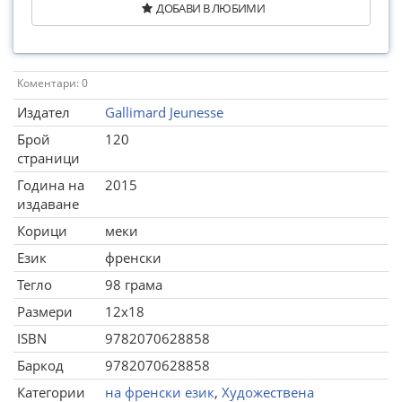
ДОБАВИ В ЛЮБИМИ
Коментари: 0
Издател
Gallimard Jeunesse
Брой
120
страници
Година на
2015
издаване
Корици
меки
Език
френски
Тегло
98 грама
Размери
12x18
ISBN
9782070628858
Баркод
9782070628858
Категории
на френски език
,
Художествена