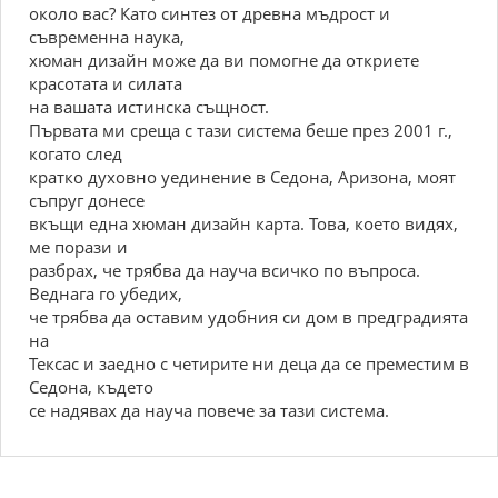
около вас? Като синтез от древна мъдрост и
съвременна наука,
хюман дизайн може да ви помогне да откриете
красотата и силата
на вашата истинска същност.
Първата ми среща с тази система беше през 2001 г.,
когато след
кратко духовно уединение в Седона, Аризона, моят
съпруг донесе
вкъщи една хюман дизайн карта. Това, което видях,
ме порази и
разбрах, че трябва да науча всичко по въпроса.
Веднага го убедих,
че трябва да оставим удобния си дом в предградията
на
Тексас и заедно с четирите ни деца да се преместим в
Седона, където
се надявах да науча повече за тази система.