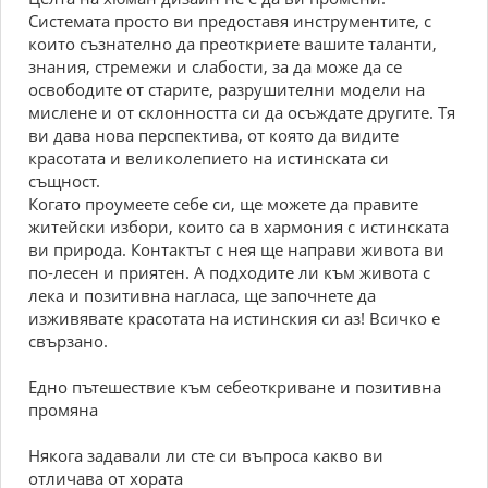
Системата просто ви предоставя инструментите, с
които съзнателно да преоткриете вашите таланти,
знания, стремежи и слабости, за да може да се
освободите от старите, разрушителни модели на
мислене и от склонността си да осъждате другите. Тя
ви дава нова перспектива, от която да видите
красотата и великолепието на истинската си
същност.
Когато проумеете себе си, ще можете да правите
житейски избори, които са в хармония с истинската
ви природа. Контактът с нея ще направи живота ви
по-лесен и приятен. А подходите ли към живота с
лека и позитивна нагласа, ще започнете да
изживявате красотата на истинския си аз! Всичко е
свързано.
Едно пътешествие към себеоткриване и позитивна
промяна
Някога задавали ли сте си въпроса какво ви
отличава от хората