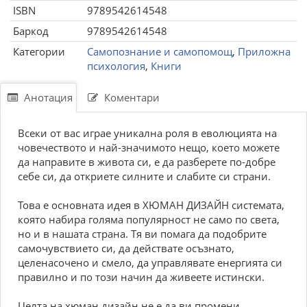
ISBN
9789542614548
Баркод
9789542614548
Категории
Самопознание и самопомощ
,
Приложна
психология
,
Книги
Анотация
Коментари
Всеки от вас играе уникална роля в еволюцията на
човечеството и най-значимото нещо, което можете
да направите в живота си, е да разберете по-добре
себе си, да откриете силните и слабите си страни.
Това е основната идея в ХЮМАН ДИЗАЙН системата,
която набира голяма популярност не само по света,
но и в нашата страна. Тя ви помага да подобрите
самочувствието си, да действате осъзнато,
целенасочено и смело, да управлявате енергията си
правилно и по този начин да живеете истински.
Целта на хюман дизайн не е да ви промени.