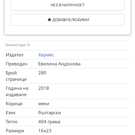
НЕ Е В НАЛИЧНОСТ
ДОБАВИ В ЛЮБИМИ
Коментари: 0
Издател
Хермес
Преводач
Евелина Андонова
Брой
280
страници
Година на
2018
издаване
Корици
меки
Език
български
Тегло
404 грама
Размери
16x23