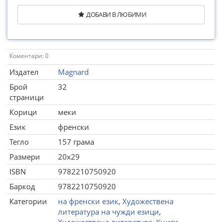
ДОБАВИ В ЛЮБИМИ
Коментари: 0
Издател
Magnard
Брой
32
страници
Корици
меки
Език
френски
Тегло
157 грама
Размери
20x29
ISBN
9782210750920
Баркод
9782210750920
Категории
на френски език
,
Художествена
литература на чужди езици
,