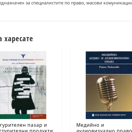
дназначен за специалистите по право, масови комуникации
а харесате
гурителен пазар и
Медийно и
гтурителни продукти
аудиовизуално прав