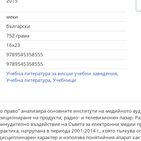
2015
меки
български
752 грама
16x23
9789545358555
9789545358555
Учебна литература за висши учебни заведения
,
Учебна литература
,
Учебници
 право" анализира основните институти на медийното ауди
позициониране на продукти, радио- и телевизионен пазар. Ра
принудително въздействие на Съвета за електронни медии п
рактика, натрупана в периода 2001-2014 г., която тълкува о
дисциплинарен характер и използва понятийния апарат както