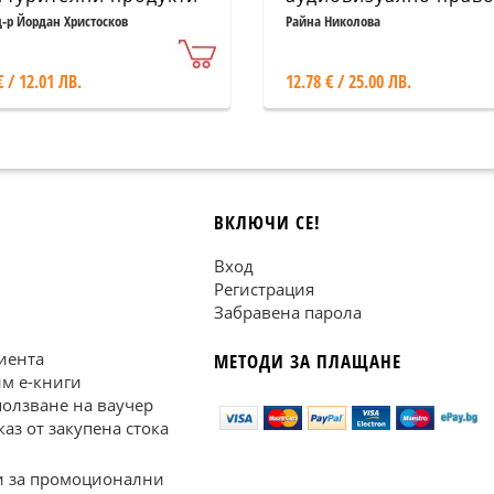
ория и практики)
д-р Йордан Христосков
Райна Николова
€ / 12.01 ЛВ.
12.78 € / 25.00 ЛВ.
ВКЛЮЧИ СЕ!
Вход
Регистрация
Забравена парола
иента
МЕТОДИ ЗА ПЛАЩАНЕ
им е-книги
ползване на ваучер
каз от закупена стока
 за промоционални