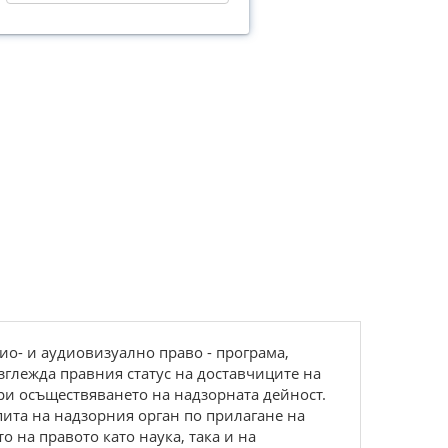
о- и аудиовизуално право - програма,
зглежда правния статус на доставчиците на
ри осъществяването на надзорната дейност.
пита на надзорния орган по прилагане на
 на правото като наука, така и на