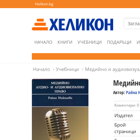
Helikon.bg
НАЧАЛО
КНИГИ
УЧЕБНИЦИ
ПОДАРЪЦИ
И
Начало
Учебници
Медийно и аудиовизуа
Медийно
Автор:
Райна 
Коментари: 0
Издател
Брой
страници