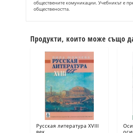
обществените комуникации. Учебникът е пре
обществеността.
Продукти, които може също д
Русская литература XVIII
Оси
век
оси