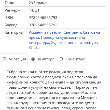
Тегло
293 грама
Размери
14x21
ISBN
9789546555793
Баркод
9789546555793
Категории
Романи и повести. Световни
,
Световна
проза
,
Преводна художествена
литература
,
Художествена литература
,
Книги
Анотация
За автора
Коментари
Събрана от кол и въже редакция подготвя
ежедневник, който е предназначен не толкова да
информира, колкото да изнудва и да хвърля кал, да
прави долни услуги на своя издател. Параноичен
редактор, който броди из налудничавия Милано
(или налудничав редактор в нормалния Милано),
реконструира историята от последните петдесет
години въз основа на пъклен план, скроен около