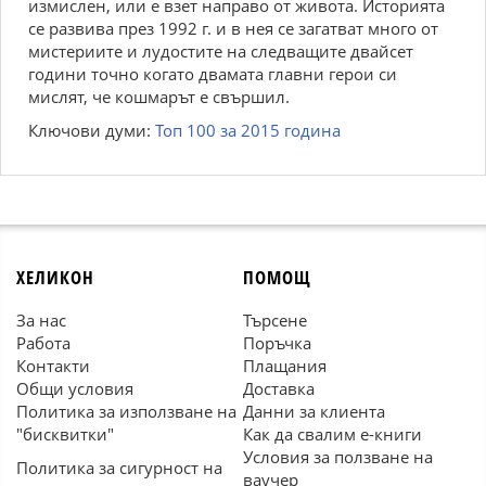
измислен, или е взет направо от живота. Историята
се развива през 1992 г. и в нея се загатват много от
мистериите и лудостите на следващите двайсет
години точно когато двамата главни герои си
мислят, че кошмарът е свършил.
Ключови думи:
Топ 100 за 2015 година
ХЕЛИКОН
ПОМОЩ
За нас
Търсене
Работа
Поръчка
Контакти
Плащания
Общи условия
Доставка
Политика за използване на
Данни за клиента
"бисквитки"
Как да свалим е-книги
Условия за ползване на
Политика за сигурност на
ваучер