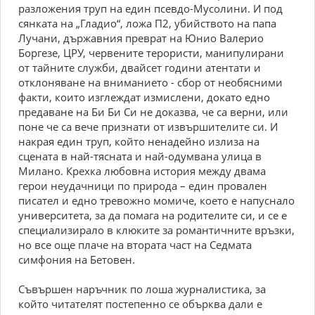
разложения труп на един псевдо-Мусолини. И под
сянката на „Гладио“, ложа П2, убийството на папа
Лучани, държавния преврат на Юнио Валерио
Боргезе, ЦРУ, червените терористи, манипулирани
от тайните служби, двайсет години атентати и
отклоняване на вниманието - сбор от необясними
факти, които изглеждат измислени, докато едно
предаване на Би Би Си не доказва, че са верни, или
поне че са вече признати от извършителите си. И
накрая един труп, който ненадейно излиза на
сцената в най-тясната и най-одумвана улица в
Милано. Крехка любовна история между двама
герои неудачници по природа – един провален
писател и едно тревожно момиче, което е напуснало
университета, за да помага на родителите си, и се е
специализирало в клюките за романтичните връзки,
но все още плаче на втората част на Седмата
симфония на Бетовен.
Съвършен наръчник по лоша журналистика, за
който читателят постепенно се обърква дали е