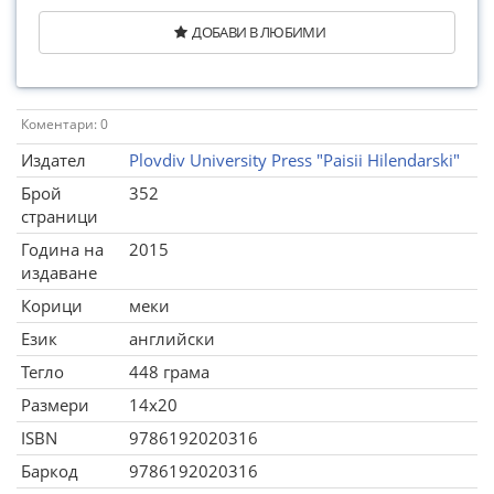
ДОБАВИ В ЛЮБИМИ
Коментари: 0
Издател
Plovdiv University Press "Paisii Hilendarski"
Брой
352
страници
Година на
2015
издаване
Корици
меки
Език
английски
Тегло
448 грама
Размери
14x20
ISBN
9786192020316
Баркод
9786192020316