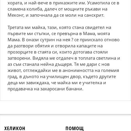
хората, и най-вече в приказките им. Усамотила се в
сламена колиба, далеч от мощните ръкави на
Меконг, и започнала да се моли на санскрит.
Третата ми майка, тази, която стана свидетел на
първите ми стъпки, се превърна в Мама, моята
Мама. В онази сутрин на нея ? се приискало отново
да разтвори обятия и отворила капаците на
прозорците в стаята си, които дотогава стояли
затворени. Видяла ме отдалеч в топлата светлина и
аз съм станала нейна дъщеря. Тя ме дари с нов
живот, отглеждайки ме в анонимността на големия
град, в дъното на училищен двор, където другите
деца ми завиждаха, че майка ми е учителка и
продавачка на захаросани банани.
ХЕЛИКОН
ПОМОЩ