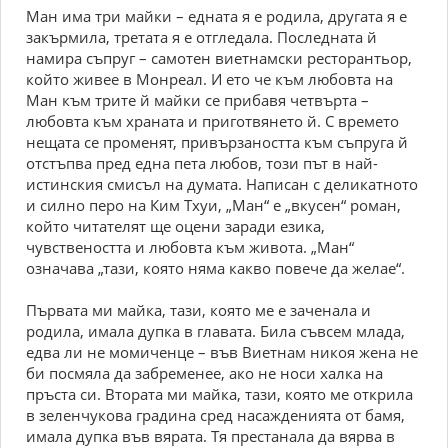
Ман има три майки – едната я е родила, другата я е
закърмила, третата я е отгледала. Последната й
намира съпруг – самотен виетнамски ресторантьор,
който живее в Монреал. И ето че към любовта на
Ман към трите й майки се прибавя четвърта –
любовта към храната и приготвянето й. С времето
нещата се променят, привързаността към съпруга й
отстъпва пред една пета любов, този път в най-
истинския смисъл на думата. Написан с деликатното
и силно перо на Ким Тхуи, „Ман“ е „вкусен“ роман,
който читателят ще оцени заради езика,
чувствеността и любовта към живота. „Ман“
означава „тази, която няма какво повече да желае“.
Първата ми майка, тази, която ме е заченала и
родила, имала дупка в главата. Била съвсем млада,
едва ли не момиченце – във Виетнам никоя жена не
би посмяла да забременее, ако не носи халка на
пръста си. Втората ми майка, тази, която ме открила
в зеленчукова градина сред насажденията от бамя,
имала дупка във вярата. Тя престанала да вярва в