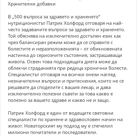
Хранителни добавки
В „500 въпроса за здравето и храненето“
нутриционистът Патрик Холфорд отговаря на най-
често задаваните въпроси за здравето и храненето.
Той обяснява на изключително достъпен език как
чрез балансиран режим може да се справите с
болестите и неразположенията – от обикновената
настинка до сериозните състояния, застрашаващи
живота. Освен това подходящата диета може да
облекчи страданията при редица хронични болести.
Специалистът отговаря на всички онези наглед
незначителни въпроси и притеснения, които не се
решавате да споделите с вашия лекар, и дава
изключително полезни съвети за това какво е
полезно за вашето здраве и какво не и защо.
Патрик Холфорд е един от водещите световни
специалисти по хранене и здравословен начин на
живот. Новаторският му подход му е спечелил
милиони почитатели и последователи.