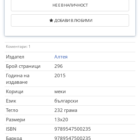
НЕ Е В НАЛИЧНОСТ
ДОБАВИ В ЛЮБИМИ
Коментари: 1
Издател
Алтея
Брой страници
296
Година на
2015
издаване
Корици
меки
Език
български
Тегло
232 грама
Размери
13x20
ISBN
9789547500235
Баркод
9789547500235