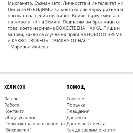
Мисленето, Съзнанието, Личността и Интелектът ни.
Пиша за НЕВИДИМОТО, което влияе върху ритъма и
посоката на целия ни живот. Влияе върху смисъла
на живота ни на Земята. Поднасям ви брънчици от
това, което наричаме БОЖЕСТВЕНА НАУКА. Пиша и
за това, какво се случва на прага на НОВОТО ВРЕМЕ
и КАКВО ТВОРЕЦЪТ ОЧАКВА ОТ НАС."
~Мариана Илиева~
ХЕЛИКОН
ПОМОЩ
За нас
Търсене
Работа
Поръчка
Контакти
Плащания
Общи условия
Доставка
Политика за използване на
Данни за клиента
"бисквитки"
Как да свалим е-книги