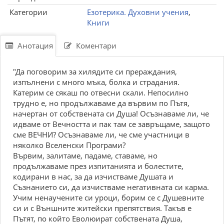
Категории
Езотерика. Духовни учения
,
Книги
Анотация
Коментари
"Да поговорим за хилядите си прераждания,
изпълнени с много мъка, болка и страдания.
Катерим се сякаш по отвесни скали. Непосилно
трудно е, но продължаваме да вървим по Пътя,
начертан от собствената си Душа! Осъзнаваме ли, че
идваме от Вечността и пак там се завръщаме, защото
сме ВЕЧНИ? Осъзнаваме ли, че сме участници в
няколко Вселенски Програми?
Вървим, залитаме, падаме, ставаме, но
продължаваме през изпитанията и болестите,
кодирани в нас, за да изчистваме Душата и
Съзнанието си, да изчистваме негативната си карма.
Учим ненаучените си уроци, борим се с Душевните
си и с Външните житейски препятствия. Такъв е
Пътят, по който Еволюират собствената Душа,