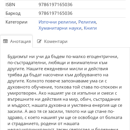
ISBN
9786197165036
Баркод
9786197165036
Категории
Източни религии
,
Религия
,
Хуманитарни науки
,
Книги
Анотация
Коментари
Будизмът ни учи да бъдем по-малко егоцентрични,
по-състрадателни, любящи и внимателни към
другите. Нашите ежедневни мисли и действия
трябва да бъдат насочени към добруването на
другите. Колкото повече запознаваме ума си с
духовното обучение, толкова той става по-спокоен и
умиротворен. Ако нашият ум се изпълни и смеси с
вътрешните ни действия на мир, обич, състрадание
и мъдрост, нашата духовна и умствена енергия ще се
засили. А ако тя се засили, тялото ни ще стане по-
здраво, с което нашият ум ще се освободи от болката
и страданието, родени от нашата
недисциплинираност, тесен светоглед и болезнени