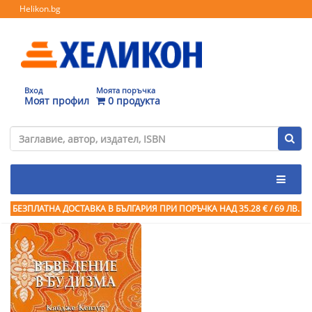
Helikon.bg
Вход
Моята поръчка
Моят профил
0 продукта
БЕЗПЛАТНА ДОСТАВКА В БЪЛГАРИЯ ПРИ ПОРЪЧКА
НАД 35.28 € / 69 ЛВ.