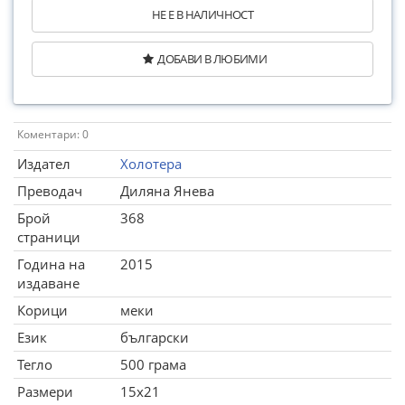
НЕ Е В НАЛИЧНОСТ
ДОБАВИ В ЛЮБИМИ
Коментари: 0
Издател
Холотера
Преводач
Диляна Янева
Брой
368
страници
Година на
2015
издаване
Корици
меки
Език
български
Тегло
500 грама
Размери
15x21