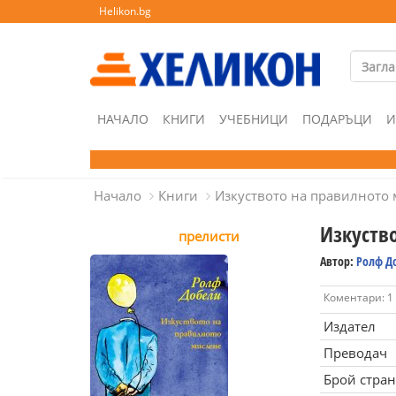
Helikon.bg
НАЧАЛО
КНИГИ
УЧЕБНИЦИ
ПОДАРЪЦИ
И
Начало
Книги
Изкуството на правилното
Изкуств
прелисти
Автор:
Ролф Д
Коментари: 1
Издател
Преводач
Брой стра