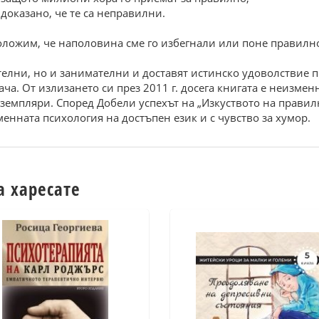
 доказано, че те са неправилни.
положим, че наполовина сме го избегнали или поне правилн
телни, но и занимателни и доставят истинско удоволствие п
ча. От излизането си през 2011 г. досега книгата е неизмен
земпляри. Според Добели успехът на „Изкуството на правилн
енната психология на достъпен език и с чувство за хумор.
а харесате