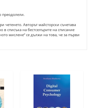
о преодолели.
ри четенето. Авторът майсторски съчетава
но в списъка на бестселърите на списание
ото мислене“ се дължи на това, че за първи