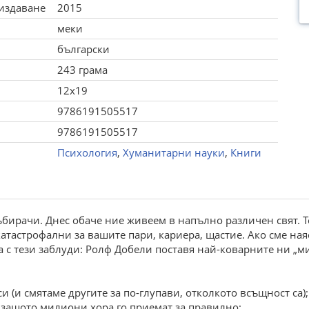
 издаване
2015
меки
български
243 грама
12x19
9786191505517
9786191505517
Психология
,
Хуманитарни науки
,
Книги
ъбирачи. Днес обаче ние живеем в напълно различен свят. 
атастрофални за вашите пари, кариера, щастие. Ако сме наяс
 с тези заблуди: Ролф Добели поставя най-коварните ни „ми
 (и смятаме другите за по-глупави, отколкото всъщност са);
 защото милиони хора го приемат за правилно;