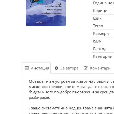
Година на
Корици
Език
Тегло
Размери
ISBN
Баркод
Категории
Анотация
За автора
Коментари
Мозъкът ни е устроен за живот на ловци и с
мисловни грешки, които могат да се окажат к
бъдем много по-добре въоръжени за срещата
разбираме:
- защо систематично надценяваме знанията си
- защо нещо не може да бъде правилно само