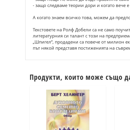
- защо следваме теории дори и когато вече е
А когато знаем всичко това, можем да пред
Текстовете на Ролф Добели са не само поучи
литературния си талант с този на предприема
„Шпигел“, продадени са повече от милион ек
път някой представя постиженията на съврем
Продукти, които може също д