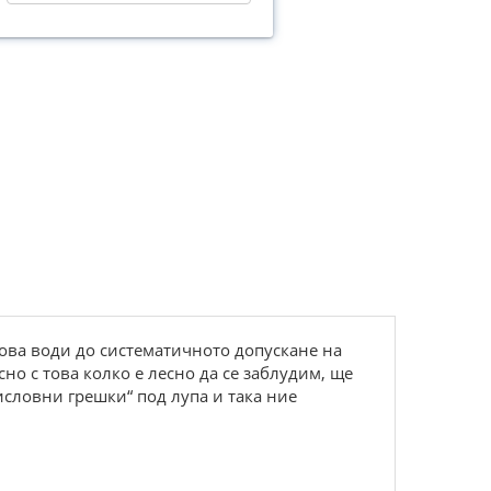
Това води до систематичното допускане на
но с това колко е лесно да се заблудим, ще
словни грешки“ под лупа и така ние