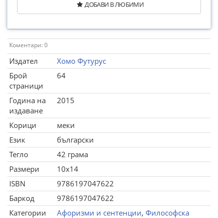
ДОБАВИ В ЛЮБИМИ
Коментари: 0
Издател
Хомо Футурус
Брой
64
страници
Година на
2015
издаване
Корици
меки
Език
български
Тегло
42 грама
Размери
10x14
ISBN
9786197047622
Баркод
9786197047622
Категории
Афоризми и сентенции
,
Философска