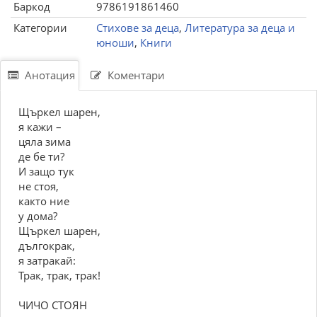
Баркод
9786191861460
Категории
Стихове за деца
,
Литература за деца и
юноши
,
Книги
Анотация
Коментари
Щъркел шарен,
я кажи –
цяла зима
де бе ти?
И защо тук
не стоя,
както ние
у дома?
Щъркел шарен,
дългокрак,
я затракай:
Трак, трак, трак!
ЧИЧО СТОЯН