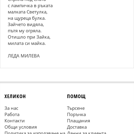
с лампичка в ръката
малката Светулка,
на щуреца булка.
Зайчето видяла,
пътя му огряла.
Отишло при Зайка,
милата си майка.
ЛЕДА МИЛЕВА
ХЕЛИКОН
ПОМОЩ
За нас
Търсене
Работа
Поръчка
Контакти
Плащания
Общи условия
Доставка
Политика за използване на
Данни за клиента