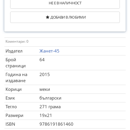
НЕ Е В НАЛИЧНОСТ
ДОБАВИ В ЛЮБИМИ
Коментари: 0
Издател
Жанет-45
Брой
64
страници
Година на
2015
издаване
Корици
меки
Език
български
Тегло
271 грама
Размери
19x21
ISBN
9786191861460