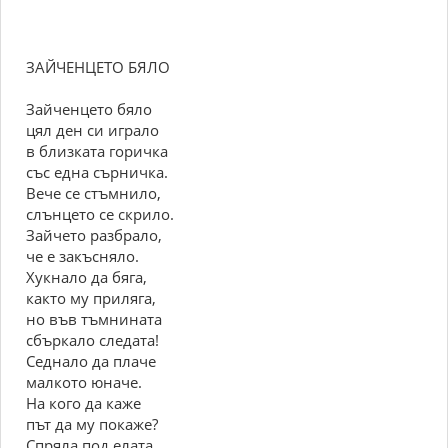
ЗАЙЧЕНЦЕТО БЯЛО
Зайченцето бяло
цял ден си играло
в близката горичка
със една сърничка.
Вече се стъмнило,
слънцето се скрило.
Зайчето разбрало,
че е закъсняло.
Хукнало да бяга,
както му приляга,
но във тъмнината
сбъркало следата!
Седнало да плаче
малкото юначе.
На кого да каже
път да му покаже?
Спряла под елата