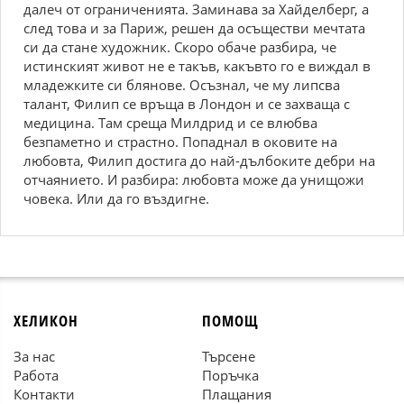
далеч от ограниченията. Заминава за Хайделберг, а
след това и за Париж, решен да осъществи мечтата
си да стане художник. Скоро обаче разбира, че
истинският живот не е такъв, какъвто го е виждал в
младежките си блянове. Осъзнал, че му липсва
талант, Филип се връща в Лондон и се захваща с
медицина. Там среща Милдрид и се влюбва
безпаметно и страстно. Попаднал в оковите на
любовта, Филип достига до най-дълбоките дебри на
отчаянието. И разбира: любовта може да унищожи
човека. Или да го въздигне.
ХЕЛИКОН
ПОМОЩ
За нас
Търсене
Работа
Поръчка
Контакти
Плащания