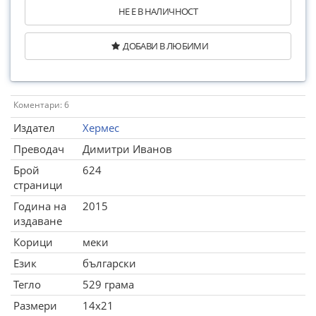
НЕ Е В НАЛИЧНОСТ
ДОБАВИ В ЛЮБИМИ
Коментари: 6
Издател
Хермес
Преводач
Димитри Иванов
Брой
624
страници
Година на
2015
издаване
Корици
меки
Език
български
Тегло
529 грама
Размери
14x21