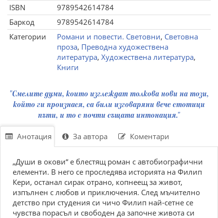
ISBN
9789542614784
Баркод
9789542614784
Категории
Романи и повести. Световни
,
Световна
проза
,
Преводна художествена
литература
,
Художествена литература
,
Книги
"Смелите думи, които изглеждат толкова нови на този,
който ги произнася, са били изговаряни вече стотици
пъти, и то с почти същата интонация."
Анотация
За автора
Коментари
„Души в окови“ е блестящ роман с автобиографични
елементи. В него се проследява историята на Филип
Кери, останал сирак отрано, копнеещ за живот,
изпълнен с любов и приключения. След мъчително
детство при студения си чичо Филип най-сетне се
чувства порасъл и свободен да започне живота си