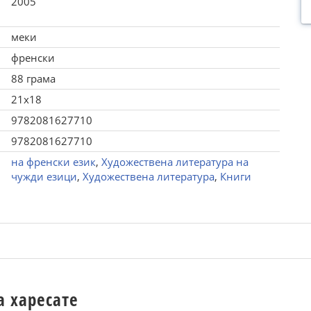
2005
меки
френски
88 грама
21x18
9782081627710
9782081627710
на френски език
,
Художествена литература на
чужди езици
,
Художествена литература
,
Книги
а харесате