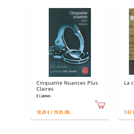
Cinquante Nuances Plus
La c
Claires
E L James
10.20 € / 19.95 ЛВ.
7.67 