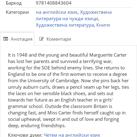
Баркод
9781408843604
Категории
на английски език
,
Художествена
литература на чужди езици
,
Художествена литература
,
Книги
Анотация
Коментари
It is 1948 and the young and beautiful Marguerite Carter
has lost her parents and survived a terrifying war,
working for the SOE behind enemy lines. She returns to
England to be one of the first women to receive a degree
from the University of Cambridge. Now she pins back her
unruly auburn curls, draws a pencil seam up her legs, ties
the laces on her sensible black shoes, and sets out
towards her future as an English teacher in a girls'
grammar school. Outside the classroom Britain is
changing fast, and Miss Carter finds herself caught up in
social upheaval, swept in and out of love and forging
deep, enduring friendships.
Ключови думи:
Четем на английски език