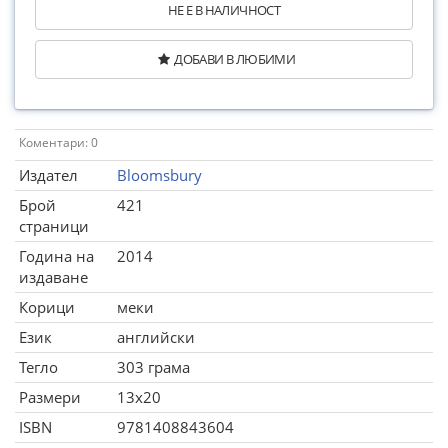
НЕ Е В НАЛИЧНОСТ
ДОБАВИ В ЛЮБИМИ
Коментари: 0
Издател
Bloomsbury
Брой
421
страници
Година на
2014
издаване
Корици
меки
Език
английски
Тегло
303 грама
Размери
13x20
ISBN
9781408843604