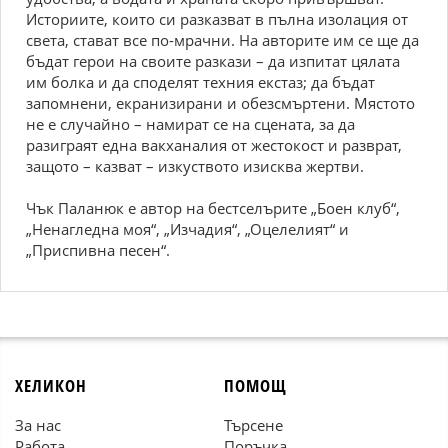
Историите, които си разказват в пълна изолация от
света, стават все по-мрачни. На авторите им се ще да
бъдат герои на своите разкази – да изпитат цялата
им болка и да споделят техния екстаз; да бъдат
запомнени, екранизирани и обезсмъртени. Мястото
не е случайно – намират се на сцената, за да
разиграят една вакханалия от жестокост и разврат,
защото – казват – изкуството изисква жертви.
Чък Паланюк е автор на бестселърите „Боен клуб“,
„Ненагледна моя“, „Изчадия“, „Оцелелият“ и
„Приспивна песен“.
ХЕЛИКОН
ПОМОЩ
За нас
Търсене
Работа
Поръчка