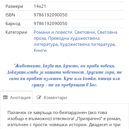
Размери
14x21
ISBN
9786192090050
Баркод
9786192090050
Категории
Романи и повести. Световни
,
Световна
проза
,
Преводна художествена
литература
,
Художествена литература
,
Книги
"Животните, казва тя, кучето, ни прави човеци.
Доказателство за нашата човечност. Другите хора, те
само ни правят излишни. Куче или котка, птица или
гущер - те ни превръщат в Бог.
Анотация
Коментари
Паланюк се завръща по-безпардонен (ако това
изобщо е възможно) отвсякога! „Призрачно“ е роман,
изпълнен с прости човешки истории. Двадесет и три