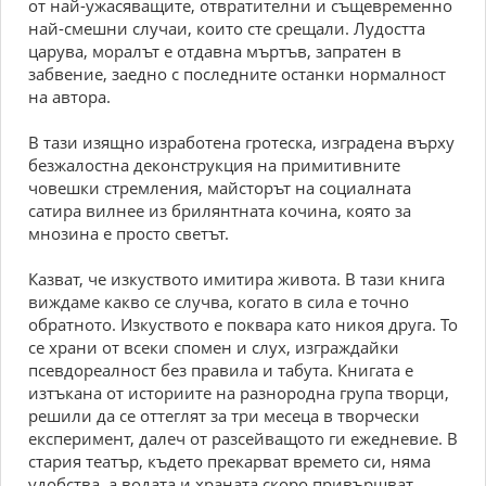
от най-ужасяващите, отвратителни и същевременно
най-смешни случаи, които сте срещали. Лудостта
царува, моралът е отдавна мъртъв, запратен в
забвение, заедно с последните останки нормалност
на автора.
В тази изящно изработена гротеска, изградена върху
безжалостна деконструкция на примитивните
човешки стремления, майсторът на социалната
сатира вилнее из брилянтната кочина, която за
мнозина е просто светът.
Казват, че изкуството имитира живота. В тази книга
виждаме какво се случва, когато в сила е точно
обратното. Изкуството е поквара като никоя друга. То
се храни от всеки спомен и слух, изграждайки
псевдореалност без правила и табута. Книгата е
изтъкана от историите на разнородна група творци,
решили да се оттеглят за три месеца в творчески
експеримент, далеч от разсейващото ги ежедневие. В
стария театър, където прекарват времето си, няма
удобства, а водата и храната скоро привършват.