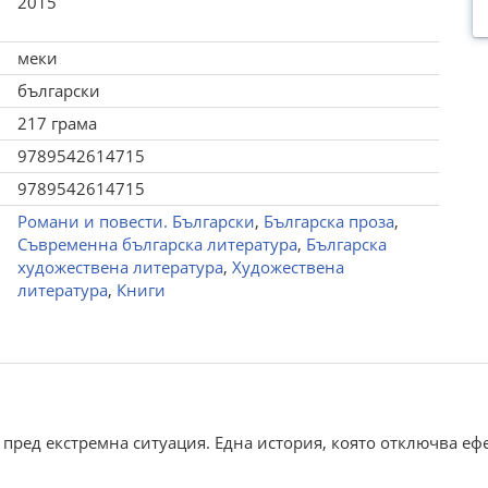
2015
меки
български
217 грама
9789542614715
9789542614715
Романи и повести. Български
,
Българска проза
,
Съвременна българска литература
,
Българска
художествена литература
,
Художествена
литература
,
Книги
пред екстремна ситуация. Една история, която отключва еф