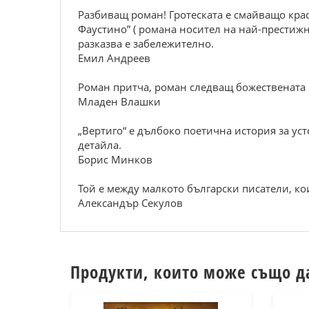
Разбиващ роман! Гротеската е смайващо крас
Фаустино” ( романа носител на най-престижна
разказва е забележително.
Емил Андреев
Роман притча, роман следващ божествената п
Младен Влашки
„Вертиго“ е дълбоко поетична история за у
детайла.
Борис Минков
Той е между малкото български писатели, ко
Александър Секулов
Продукти, които може също д