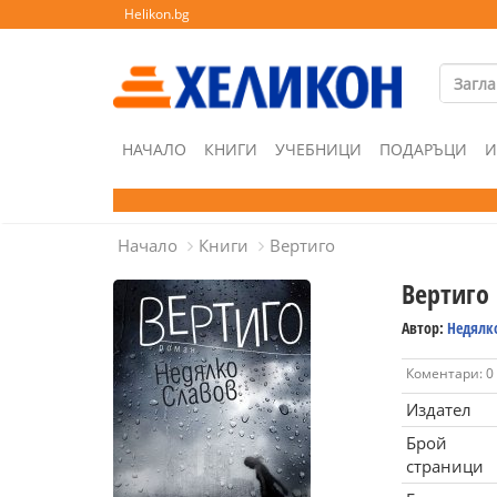
Helikon.bg
НАЧАЛО
КНИГИ
УЧЕБНИЦИ
ПОДАРЪЦИ
И
Начало
Книги
Вертиго
Вертиго
Автор:
Недялк
Коментари: 0
Издател
Брой
страници