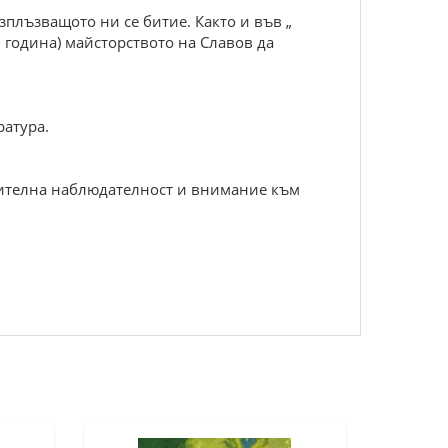
плъзващото ни се битие. Както и във „
0 година) майсторството на Славов да
ратура.
ючителна наблюдателност и внимание към