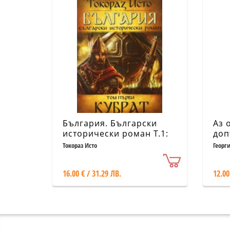
България. Български
Аз 
исторически роман Т.1:
доп
Кубрат
твъ
Токораз Исто
Георг
16.00 € / 31.29 ЛВ.
12.00