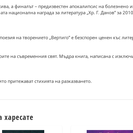
ива, а финалът – предизвестен апокалипсис на болезнено из
та национална награда за литература „Хр. Г. Данов” за 201
оезия на творението „Вертиго” е безспорен ценен къс лите
стоите на съвременния свят. Мъдра книга, написана с изкл
ито притежават стихията на разказването.
а харесате