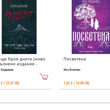
още броя дните (ново
Посветена
ълнено издание -
рда корица)
и Бърдаров
Ина Ясипова
 € / 23.47 ЛВ.
7.62 € / 14.90 ЛВ.