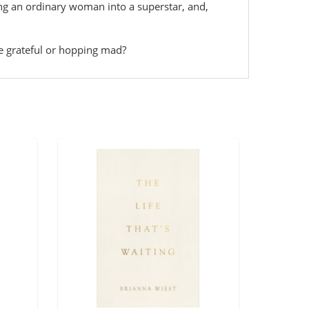
ning an ordinary woman into a superstar, and,
be grateful or hopping mad?