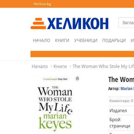
Helikon.bg
НАЧАЛО
КНИГИ
УЧЕБНИЦИ
ПОДАРЪЦИ
И
Начало
Книги
The Woman Who Stole My Lif
The Woma
Автор:
Marian 
Коментари: 0
Издател
Брой
страници