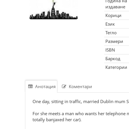
Година на
издаване
Корици
Език
Тегло
Размери
ISBN
Баркод
Категории
Анотация
Коментари
One day, sitting in traffic, married Dublin mum S
For she meets a man who wants her telephone num
totally banjaxed her car).