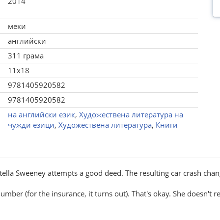
2014
меки
английски
311 грама
11x18
9781405920582
9781405920582
на английски език
,
Художествена литература на
чужди езици
,
Художествена литература
,
Книги
tella Sweeney attempts a good deed. The resulting car crash chang
ber (for the insurance, it turns out). That's okay. She doesn't 