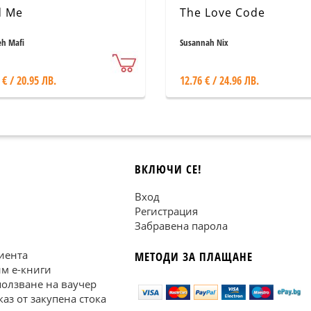
d Me
The Love Code
eh Mafi
Susannah Nix
 € / 20.95 ЛВ.
12.76 € / 24.96 ЛВ.
ВКЛЮЧИ СЕ!
Вход
Регистрация
Забравена парола
иента
МЕТОДИ ЗА ПЛАЩАНЕ
им е-книги
ползване на ваучер
каз от закупена стока