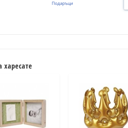
Подаръци
а харесате