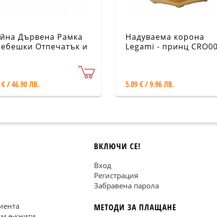
йна Дървена Рамка
Надуваема корона
Бебешки Отпечатък и
Legami - принц CRO00
мка - Olive Tree 1803
10
 € / 46.90 ЛВ.
5.09 € / 9.96 ЛВ.
ВКЛЮЧИ СЕ!
Вход
Регистрация
Забравена парола
иента
МЕТОДИ ЗА ПЛАЩАНЕ
им е-книги