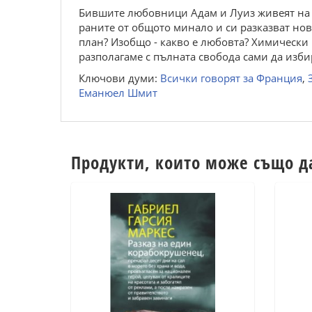
Бившите любовници Адам и Луиз живеят на х
раните от общото минало и си разказват нови
план? Изобщо - какво е любовта? Химически 
разполагаме с пълната свобода сами да изби
Ключови думи:
Всички говорят за Франция
,
Еманюел Шмит
Продукти, които може също д