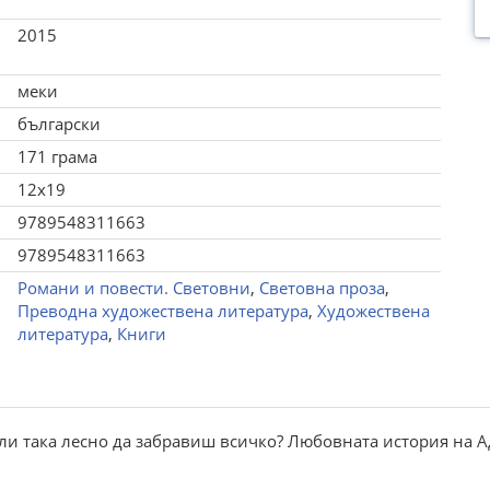
2015
меки
български
171 грама
12x19
9789548311663
9789548311663
Романи и повести. Световни
,
Световна проза
,
Преводна художествена литература
,
Художествена
литература
,
Книги
ли така лесно да забравиш всичко? Любовната история на А