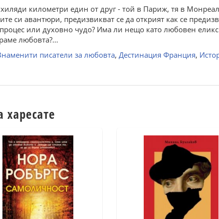
иляди километри един от друг - той в Париж, тя в Монреал
те си авантюри, предизвикват се да открият как се предизв
процес или духовно чудо? Има ли нещо като любовен еликси
раме любовта?...
Знаменити писатели за любовта
,
Дестинация Франция
,
Исто
а харесате