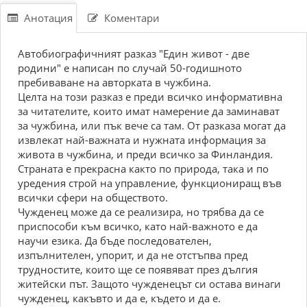
Анотация
Коментари
Автобиографичният разказ "Един живот - две
родини" е написан по случай 50-годишното
пребиваване на авторката в чужбина.
Целта на този разказ е преди всичко информативна
за читателите, които имат намерение да заминават
за чужбина, или пък вече са там. От разказа могат да
извлекат най-важната и нужната информация за
живота в чужбина, и преди всичко за Финландия.
Страната е прекрасна както по природа, така и по
уредения строй на управление, функциониращ във
всички сфери на обществото.
Чужденец може да се реализира, но трябва да се
приспособи към всичко, като най-важното е да
научи езика. Да бъде последователен,
изпълнителен, упорит, и да не отстъпва пред
трудностите, които ще се появяват през дългия
житейски път. Защото чужденецът си остава винаги
чужденец, какъвто и да е, където и да е.