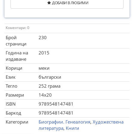
ДОБАВИ В ЛЮБИМИ
Коментари: 0
Брой
230
страници
Година на
2015
издаване
Корици
меки
Език
български
Тегло
252 грама
Размери
14x20
ISBN
9789548147481
Баркод
9789548147481
Категории
Биографии. Генеалогия
,
Художествена
литература
,
Книги