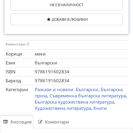
НЕ Е В НАЛИЧНОСТ
ДОБАВИ В ЛЮБИМИ
Коментари: 0
Корици
меки
Език
български
ISBN
9786191602834
Баркод
9786191602834
Категории
Разкази и новели. Български
,
Българска
проза
,
Съвременна българска литература
,
Българска художествена литература
,
Художествена литература
,
Книги
Анотация
Коментари