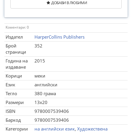
ДОБАВИ В ЛЮБИМИ
Коментари: 0
Издател
HarperCollins Publishers
Брой
352
страници
Година на
2015
издаване
Корици
меки
Език
английски
Тегло
380 грама
Размери
13x20
ISBN
9780007539406
Баркод
9780007539406
Категории
на английски език
,
Художествена