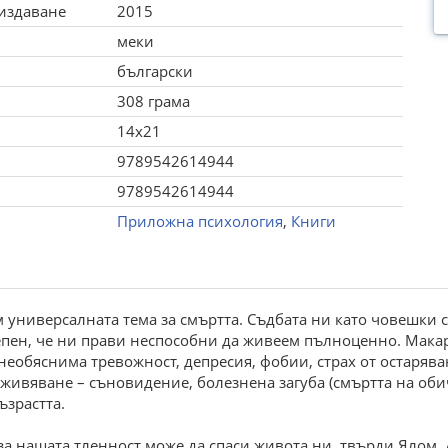
 издаване
2015
меки
български
308 грама
14x21
9789542614944
9789542614944
Приложна психология
,
Книги
универсалната тема за смъртта. Съдбата ни като човешки с
епен, че ни прави неспособни да живеем пълноценно. Макар 
необяснима тревожност, депресия, фобии, страх от остаряв
ивяване – съновидение, болезнена загуба (смъртта на обич
ъзрастта.
за нашата тленност може да спаси живота ни, твърди Ялом. Д