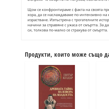
Щом се конфронтираме с факта на своята пр
хора, да се наслаждаваме по-интензивно на 
израстване. Изпъстрена с трогателните исто
начини за справяне с ужаса от смъртта. За 
си, толкова по-малко се страхува от смъртта.
Продукти, които може също д