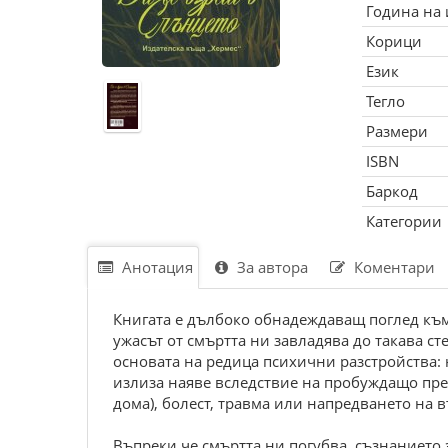
Година на
Корици
Език
Тегло
Размери
ISBN
Баркод
Категории
Анотация
За автора
Коментари
Книгата е дълбоко обнадеждаващ поглед към 
ужасът от смъртта ни завладява до такава ст
основата на редица психични разстройства: 
излиза наяве вследствие на пробуждащо преж
дома), болест, травма или напредването на в
Въпреки че смъртта ни погубва, съзнанието 