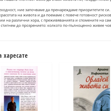
еходност, ние започваме да пренареждаме приоритетите си
красотата на живота и да поемаме с повече готовност риск
рии на различни хора, с преживяванията и спомените на сам
да стигнем до прозрението: колкото по-пълноценно живее ч
а харесате