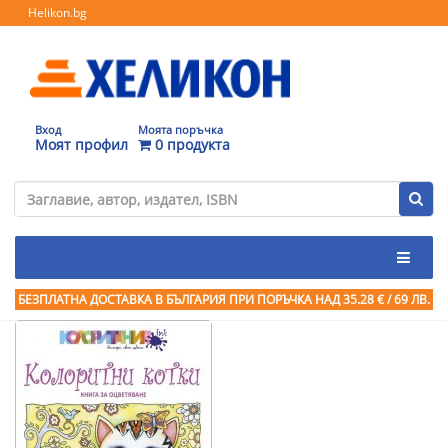
Helikon.bg
Вход
Моята поръчка
Моят профил
0 продукта
БЕЗПЛАТНА ДОСТАВКА В БЪЛГАРИЯ ПРИ ПОРЪЧКА
НАД 35.28 € / 69 ЛВ.