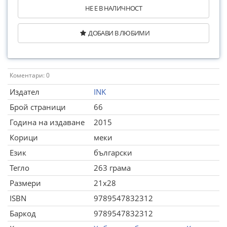
НЕ Е В НАЛИЧНОСТ
ДОБАВИ В ЛЮБИМИ
Коментари: 0
Издател
INK
Брой страници
66
Година на издаване
2015
Корици
меки
Език
български
Тегло
263 грама
Размери
21x28
ISBN
9789547832312
Баркод
9789547832312