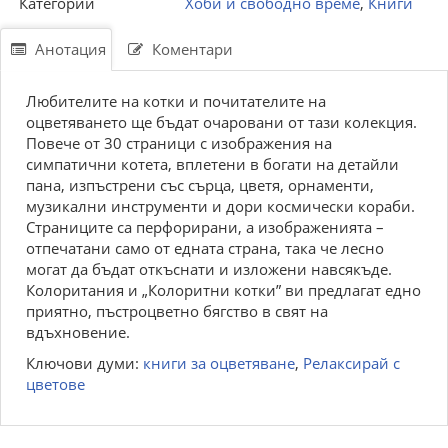
Категории
Хоби и свободно време
,
Книги
Анотация
Коментари
Любителите на котки и почитателите на
оцветяването ще бъдат очаровани от тази колекция.
Повече от 30 страници с изображения на
симпатични котета, вплетени в богати на детайли
пана, изпъстрени със сърца, цветя, орнаменти,
музикални инструменти и дори космически кораби.
Страниците са перфорирани, а изображенията –
отпечатани само от едната страна, така че лесно
могат да бъдат откъснати и изложени навсякъде.
Колоритания и „Колоритни котки” ви предлагат едно
приятно, пъстроцветно бягство в свят на
вдъхновение.
Ключови думи:
книги за оцветяване
,
Релаксирай с
цветове