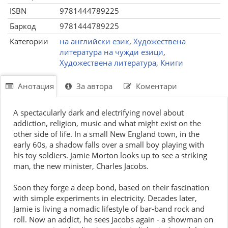
ISBN
9781444789225
Баркод
9781444789225
Категории
на английски език
,
Художествена
литература на чужди езици
,
Художествена литература
,
Книги
Анотация
За автора
Коментари
A spectacularly dark and electrifying novel about
addiction, religion, music and what might exist on the
other side of life. In a small New England town, in the
early 60s, a shadow falls over a small boy playing with
his toy soldiers. Jamie Morton looks up to see a striking
man, the new minister, Charles Jacobs.
Soon they forge a deep bond, based on their fascination
with simple experiments in electricity. Decades later,
Jamie is living a nomadic lifestyle of bar-band rock and
roll. Now an addict, he sees Jacobs again - a showman on