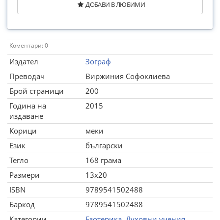
ДОБАВИ В ЛЮБИМИ
Коментари: 0
Издател
Зограф
Преводач
Виржиния Софоклиева
Брой страници
200
Година на
2015
издаване
Корици
меки
Език
български
Тегло
168 грама
Размери
13x20
ISBN
9789541502488
Баркод
9789541502488
Категории
Езотерика. Духовни учения
,