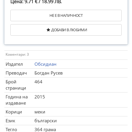
Цена: 9.71 € / 18.99 ЛВ.
НЕ Е В НАЛИЧНОСТ
ДОБАВИ В ЛЮБИМИ
Коментари: 3
Издател
Обсидиан
Преводач
Богдан Русев
Брой
464
страници
Година на
2015
издаване
Корици
меки
Език
български
Тегло
364 грама