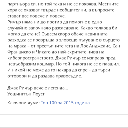
партньора си, но той така и не се появява. Местните
хора се оказват твърде необщителни, а въпросите
стават все повече и повече.
Ричър няма нищо против да помогне в едно
случайно започнало разследване. Какво толкова би
могло да стане? Съвсем скоро обаче невинната
разходка се превръща в зловещо пътуване в сърцето
на мрака – от престъпните гета на Лос Анджелис, Сан
Франциско и Чикаго до най-скритите нива на
киберпространството. Джак Ричър се изправя пред
невъобразим кошмар. Но той никога не се е плашил.
И никой не може да го накара да спре – да търси
отговори и да раздава правосъдие.
Джак Ричър вече е легенда...
Уошингтън Поуст
Ключови думи:
Топ 100 за 2015 година