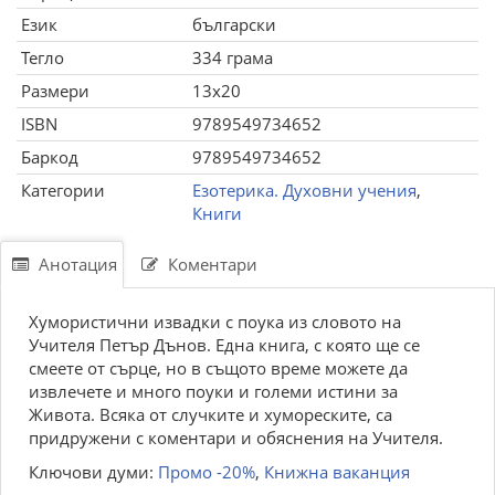
Език
български
Тегло
334 грама
Размери
13x20
ISBN
9789549734652
Баркод
9789549734652
Категории
Езотерика. Духовни учения
,
Книги
Анотация
Коментари
Хумористични извадки с поука из словото на
Учителя Петър Дънов. Една книга, с която ще се
смеете от сърце, но в същото време можете да
извлечете и много поуки и големи истини за
Живота. Всяка от случките и хумореските, са
придружени с коментари и обяснения на Учителя.
Ключови думи:
Промо -20%
,
Книжна ваканция