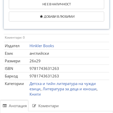
НЕ Е В НАЛИЧНОСТ
ДОБАВИ В ЛЮБИМИ
Коментари: 0
Издател
Hinkler Books
Език
английски
Размери
26x29
ISBN
9781743631263
Баркод
9781743631263
Категории
Детска и тийн литература на чужди
езици
,
Литература за деца и юноши
,
Книги
Анотация
Коментари