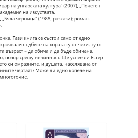
ицар на унгарската култура“ (2007), „Почетен
 академия на изкуствата.
, „Бяла черница“ (1988, разкази); роман-
.
очка. Тази книга се състои само от едно
кроявали съдбите на хората ту от чехи, ту от
та възраст – да обича и да бъде обичана.
о, позор срещу невинност. Ще успее ли Естер
ето си омразните, и душата, населявана от
ойните чертаят? Може ли едно копеле на
 многоточие.