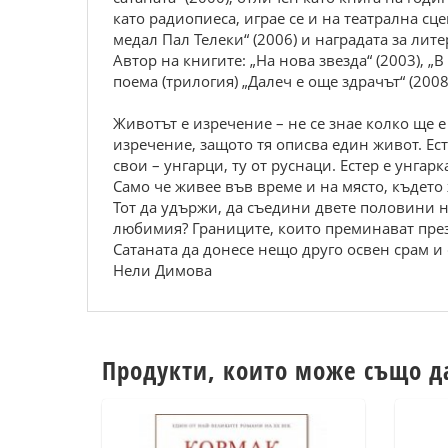
като радиопиеса, играе се и на театрална сце
медал Пал Телеки“ (2006) и наградата за лит
Автор на книгите: „На нова звезда“ (2003), „В
поема (трилогия) „Далеч е още здрачът“ (2008)
Животът е изречение – не се знае колко ще е
изречение, защото тя описва един живот. Ест
свои – унгарци, ту от руснаци. Естер е унга
Само че живее във време и на място, където
Тот да удържи, да съедини двете половини на
любимия? Границите, които преминават през 
Сатаната да донесе нещо друго освен срам и
Нели Димова
Продукти, които може също д