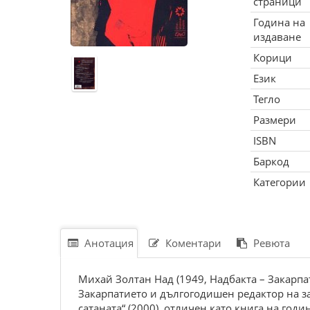
страници
Година на
издаване
Корици
Език
Тегло
Размери
ISBN
Баркод
Категории
Анотация
Коментари
Ревюта
Михай Золтан Над (1949, Надбакта – Закарпа
Закарпатието и дългогодишен редактор на зак
сатаната“ (2000), отличен като книга на год