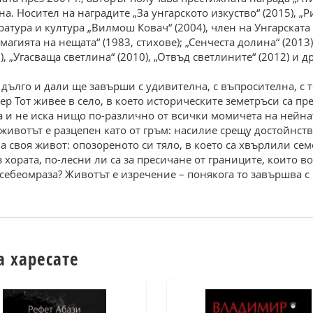
на. Носител на наградите „За унгарското изкуство“ (2015), „Р
ература и култура „Вилмош Ковач“ (2004), член на Унгарската
 магията на нещата“ (1983, стихове); „Сенчеста долина“ (2013)
, „Угасваща светлина“ (2010), „Отвъд светлините“ (2012) и др
 дълго и дали ще завърши с удивителна, с въпросителна, с т
ер Тот живее в село, в което историческите земетръси са пре
рка и не иска нищо по-различно от всички момичета на нейна
 животът е разцепен като от гръм: насилие срещу достойнств
 своя живот: опозореното си тяло, в което са хвърлили сем
хората, по-лесни ли са за пресичане от границите, които в
 себеомраза? Животът е изречение – понякога то завършва с
а харесате