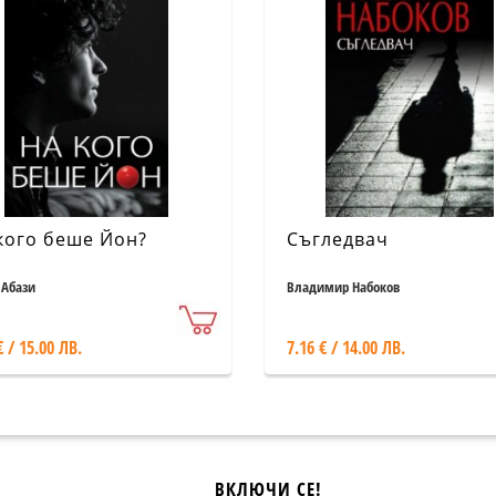
кого беше Йон?
Съгледвач
 Абази
Владимир Набоков
€ / 15.00 ЛВ.
7.16 € / 14.00 ЛВ.
ВКЛЮЧИ СЕ!