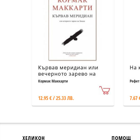
Кървав меридиан или
На 
вечерното зарево на
Запада
Кормак Маккарти
Рефет
12.95 € / 25.33 ЛВ.
7.67 
ХЕЛИКОН
ПОМОЩ