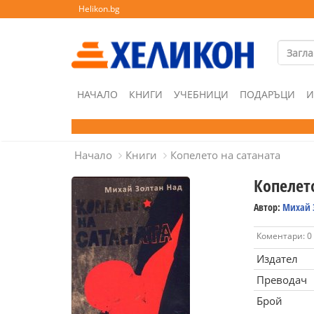
Helikon.bg
НАЧАЛО
КНИГИ
УЧЕБНИЦИ
ПОДАРЪЦИ
И
Начало
Книги
Копелето на сатаната
Копелето
Автор:
Михай 
Коментари: 0
Издател
Преводач
Брой