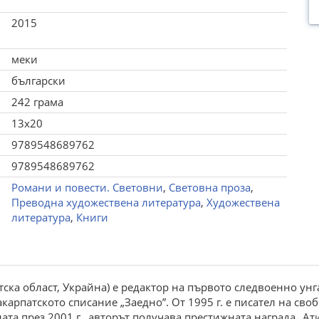
2015
меки
български
242 грама
13x20
9789548689762
9789548689762
Романи и повести. Световни
,
Световна проза
,
Преводна художествена литература
,
Художествена
литература
,
Книги
тска област, Украйна) е редактор на първото следвоенно ун
арпатското списание „Заедно”. От 1995 г. е писател на сво
ината през 2001 г., авторът получава престижната награда „А