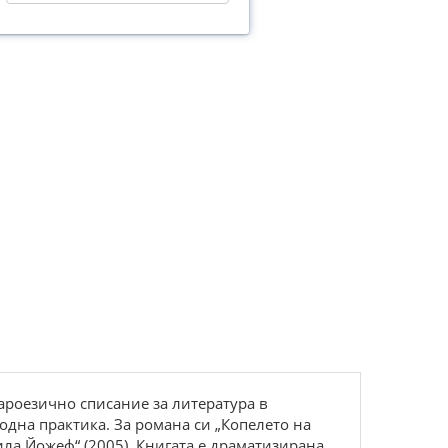
гароезично списание за литература в
бодна практика. За романа си „Копелето на
тила Йожеф“ (2005). Книгата е драматизирана