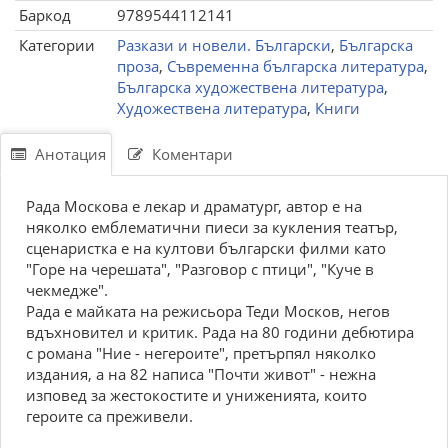
Баркод
9789544112141
Категории
Разкази и новели. Български
,
Българска
проза
,
Съвременна българска литература
,
Българска художествена литература
,
Художествена литература
,
Книги
Анотация
Коментари
Рада Москова е лекар и драматург, автор е на
няколко емблематични пиеси за кукления театър,
сценаристка е на култови български филми като
"Горе на черешата", "Разговор с птици", "Куче в
чекмедже".
Рада е майката на режисьора Теди Москов, негов
вдъхновител и критик. Рада на 80 години дебютира
с романа "Ние - негероите", претърпял няколко
издания, а на 82 написа "Почти живот" - нежна
изповед за жестокостите и униженията, които
героите са преживели.