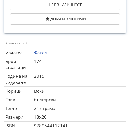
НЕ Е В НАЛИЧНОСТ
ДОБАВИ В ЛЮБИМИ
Коментари: 0
Издател
Факел
Брой
174
страници
Година на
2015
издаване
Корици
меки
Език
български
Тегло
217 грама
Размери
13x20
ISBN
9789544112141